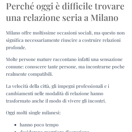
Perché oggi è difficile trovare
una relazione seria a Milano
Milano offre moltissime occasioni sociali, ma questo non
significa necessariamente riuscire a costruire relazioni
profonde.
Molte persone mature raccontano infatti una sensazione
comune: conoscere tante persone, ma incontrarne poche
realmente compatibili.
La velocità della città, gli impegni professionali e i
cambiamenti nelle modalità di relazione hanno
trasformato anche il modo di vivere gli incontri.
Oggi molti single milanesi:
hanno poco tempo
desiderano maggiore discrezione