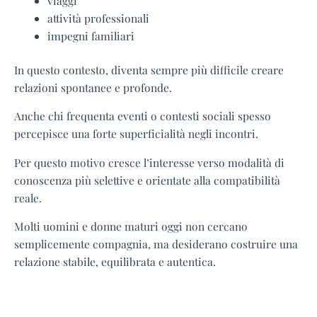
viaggi
attività professionali
impegni familiari
In questo contesto, diventa sempre più difficile creare
relazioni spontanee e profonde.
Anche chi frequenta eventi o contesti sociali spesso
percepisce una forte superficialità negli incontri.
Per questo motivo cresce l’interesse verso modalità di
conoscenza più selettive e orientate alla compatibilità
reale.
Molti uomini e donne maturi oggi non cercano
semplicemente compagnia, ma desiderano costruire una
relazione stabile, equilibrata e autentica.