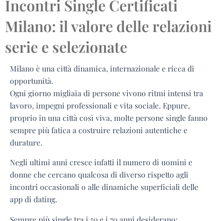
Incontri Single Certificati
Milano: il valore delle relazioni
serie e selezionate
Milano è una città dinamica, internazionale e ricca di
opportunità.
Ogni giorno migliaia di persone vivono ritmi intensi tra
lavoro, impegni professionali e vita sociale. Eppure,
proprio in una città così viva, molte persone single fanno
sempre più fatica a costruire relazioni autentiche e
durature.
Negli ultimi anni cresce infatti il numero di uomini e
donne che cercano qualcosa di diverso rispetto agli
incontri occasionali o alle dinamiche superficiali delle
app di dating.
Sempre più single tra i 50 e i 70 anni desiderano: