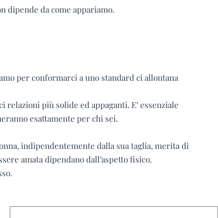
 non dipende da come appariamo.
iamo per conformarci a uno standard ci allontana
ci relazioni più solide ed appaganti. E’ essenziale
ameranno esattamente per chi sei.
i donna, indipendentemente dalla sua taglia, merita di
essere amata dipendano dall’aspetto fisico.
sso.