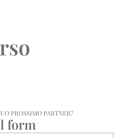
orso
TUO PROSSIMO PARTNER?
l form