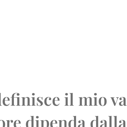
efinisce il mio va
re dipenda dalla 