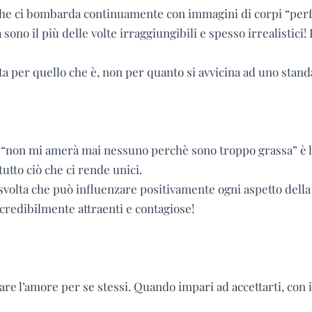
che ci bombarda continuamente con immagini di corpi “perfe
no il più delle volte irraggiungibili e spesso irrealistici! L
ta per quello che è, non per quanto si avvicina ad uno stan
 “non mi amerà mai nessuno perchè sono troppo grassa” è la
tutto ciò che ci rende unici.
svolta che può influenzare positivamente ogni aspetto della n
incredibilmente attraenti e contagiose!
are l’amore per se stessi. Quando impari ad accettarti, con i 